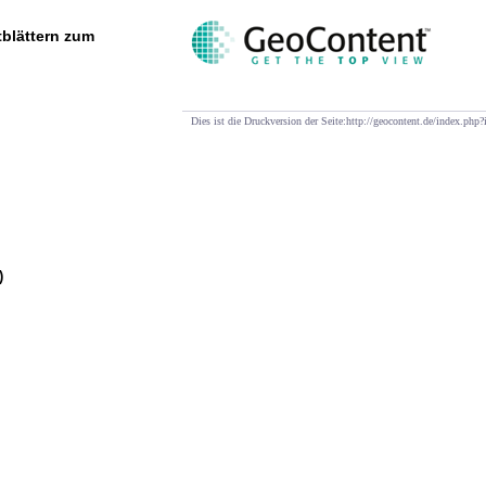
tblättern zum
Dies ist die Druckversion der Seite:http://geocontent.de/index.p
)