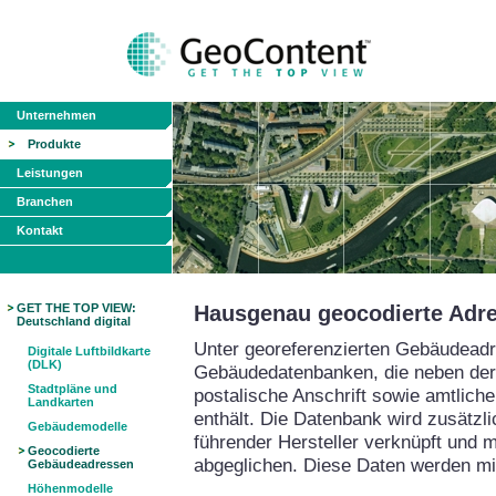
Unternehmen
Produkte
Leistungen
Branchen
Kontakt
GET THE TOP VIEW:
Hausgenau geocodierte Adr
Deutschland digital
Unter georeferenzierten Gebäudead
Digitale Luftbildkarte
(DLK)
Gebäudedatenbanken, die neben der 
Stadtpläne und
postalische Anschrift sowie amtlic
Landkarten
enthält. Die Datenbank wird zusätzl
Gebäudemodelle
führender Hersteller verknüpft und m
Geocodierte
abgeglichen. Diese Daten werden mi
Gebäudeadressen
Höhenmodelle