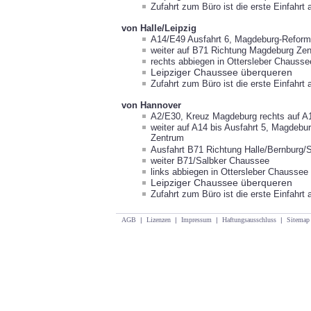
Zufahrt zum Büro ist die erste Einfahrt 
von Halle/Leipzig
A14/E49 Ausfahrt 6, Magdeburg-Reform
weiter auf B71 Richtung Magdeburg Ze
rechts abbiegen in
Ottersleber Chausse
Leipziger Chaussee überqueren
Zufahrt zum Büro ist die erste Einfahrt 
von Hannover
A2/E30, Kreuz Magdeburg rechts auf A
weiter auf A14 bis Ausfahrt 5, Magdeb
Zentrum
Ausfahrt B71 Richtung Halle/Bernburg
weiter B71/Salbker Chaussee
links abbiegen in Ottersleber Chaussee
Leipziger Chaussee überqueren
Zufahrt zum Büro ist die erste Einfahrt 
AGB
|
Lizenzen
|
Impressum
|
Haftungsausschluss
|
Sitemap