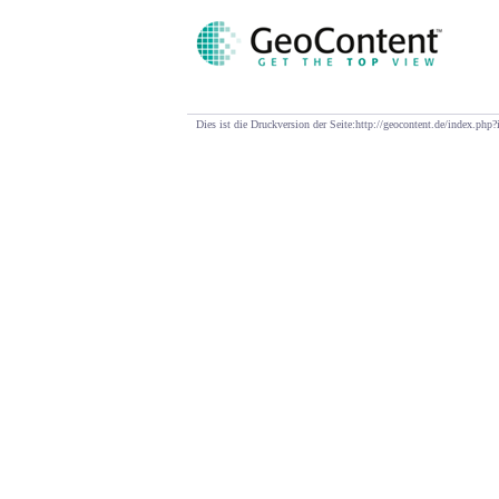
Dies ist die Druckversion der Seite:http://geocontent.de/index.p