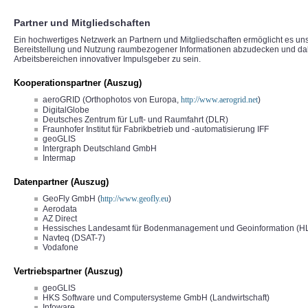
Partner und Mitgliedschaften
Ein hochwertiges Netzwerk an Partnern und Mitgliedschaften ermöglicht es uns
Bereitstellung und Nutzung raumbezogener Informationen abzudecken und dab
Arbeitsbereichen innovativer Impulsgeber zu sein.
Kooperationspartner (Auszug)
aeroGRID (Orthophotos von Europa,
http://www.aerogrid.net
)
DigitalGlobe
Deutsches Zentrum für Luft- und Raumfahrt (DLR)
Fraunhofer Institut für Fabrikbetrieb und -automatisierung IFF
geoGLIS
Intergraph Deutschland GmbH
Intermap
Datenpartner (Auszug)
GeoFly GmbH (
http://www.geofly.eu
)
Aerodata
AZ Direct
Hessisches Landesamt für Bodenmanagement und Geoinformation (H
Navteq (DSAT-7)
Vodafone
Vertriebspartner (Auszug)
geoGLIS
HKS Software und Computersysteme GmbH (Landwirtschaft)
Infoware