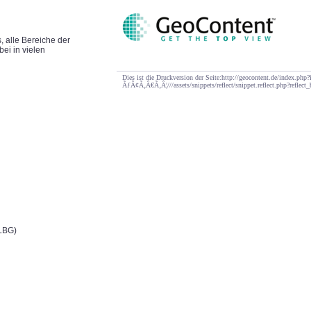
, alle Bereiche der
ei in vielen
Dies ist die Druckversion der Seite:http://geocontent.de/index.p
ÃƒÂ¢Ã‚Â€Ã‚Â¦///assets/snippets/reflect/snippet.reflect.php?reflect
LBG)