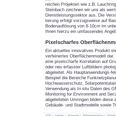
reichen Projekten wie z.B. Lauchrin
Steinbach zeichnen wir uns als wertv
Dienstleistungssektor aus. Die Vers
tierung erfolgt vorzugsweise auf Bas
Bodenauflösung von 8-10cm im unbel
Ihnen hierzu ein umfassendes Angeb
Pixelscharfes Oberflächenm
Ein aktuelles innovatives Produkt ste
verfeinertes Oberflächenmodell dar.
eine pixelscharfe Korrelation auf G
oder neu erfasster Luftbildern phot
abgeleitet. Als Hauptanwendungs-f
Beispiel die Bereiche Funknetzplan
Hochwasserschutz, Solarpotentialan
Verwendung als In situ Daten des 
Monitoring for Environment and Secur
abgeleiteten Umringen bilden diese a
Gebäude- und Stadtmodelle sowie T
AGB
|
Lizenzen
|
Impressum
|
Haftungsausschluss
|
Sitemap