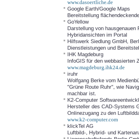
www.dasoertliche.de
Google Earth/Google Maps
Bereitstellung flächendeckend
GoYellow
Darstellung von hausgenauen Po
Hybridansichten im Portal
Hilfswerk Siedlung GmbH, Berl
Dienstleistungen und Bereitstel
IHK Magdeburg
InfoGIS für den webbasierten Z
www.magdeburg.ihk24.de
iruhr
Wolfgang Berke vom Medienbür
"Grüne Route Ruhr", wie Naviga
machbar ist.
K2-Computer Softwareentwic
Hersteller des CAD-Systems Geo
Onlinezugang zu den Luftbildd
www.k2-computer.com
klickTel AG
Luftbild-, Hybrid- und Kartenan