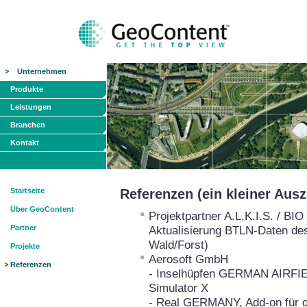
Unternehmen
Produkte
Leistungen
Branchen
Kontakt
Startseite
Referenzen (ein kleiner Aus
Über GeoContent
Projektpartner A.L.K.I.S. / B
Partner
Aktualisierung BTLN-Daten de
Wald/Forst)
Projekte
Aerosoft GmbH
Referenzen
- Inselhüpfen GERMAN AIRFIEL
Simulator X
- Real GERMANY, Add-on für de