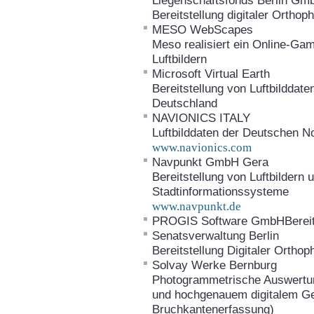
Liegenschaftsfonds Berlin G
Bereitstellung digitaler Ortho
MESO WebScapes
Meso realisiert ein Online-G
Luftbildern
Microsoft Virtual Earth
Bereitstellung von Luftbilddat
Deutschland
NAVIONICS ITALY
Luftbilddaten der Deutschen N
www.navionics.com
Navpunkt GmbH Gera
Bereitstellung von Luftbildern
Stadtinformationssysteme
www.navpunkt.de
PROGIS Software GmbHBereits
Senatsverwaltung Berlin
Bereitstellung Digitaler Orth
Solvay Werke Bernburg
Photogrammetrische Auswertung
und hochgenauem digitalem Ge
Bruchkantenerfassung)