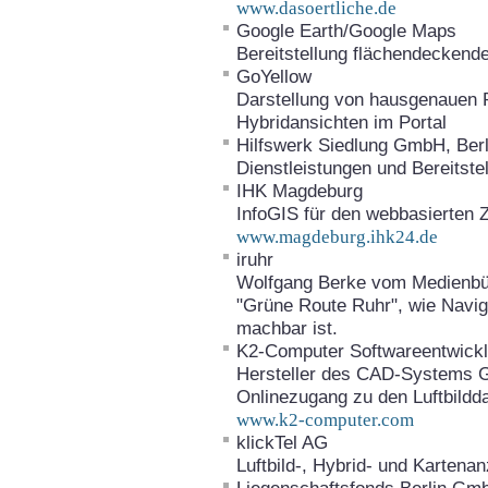
www.dasoertliche.de
Google Earth/Google Maps
Bereitstellung flächendeckend
GoYellow
Darstellung von hausgenauen Po
Hybridansichten im Portal
Hilfswerk Siedlung GmbH, Berl
Dienstleistungen und Bereitstel
IHK Magdeburg
InfoGIS für den webbasierten Z
www.magdeburg.ihk24.de
iruhr
Wolfgang Berke vom Medienbür
"Grüne Route Ruhr", wie Naviga
machbar ist.
K2-Computer Softwareentwic
Hersteller des CAD-Systems Geo
Onlinezugang zu den Luftbildd
www.k2-computer.com
klickTel AG
Luftbild-, Hybrid- und Kartenan