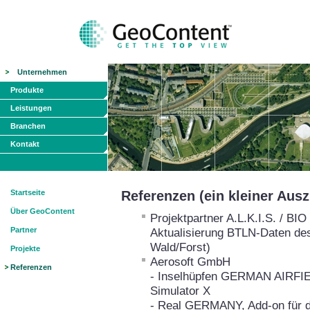
Unternehmen
Produkte
Leistungen
Branchen
Kontakt
Startseite
Referenzen (ein kleiner Aus
Über GeoContent
Projektpartner A.L.K.I.S. / B
Partner
Aktualisierung BTLN-Daten de
Wald/Forst)
Projekte
Aerosoft GmbH
Referenzen
- Inselhüpfen GERMAN AIRFIEL
Simulator X
- Real GERMANY, Add-on für de