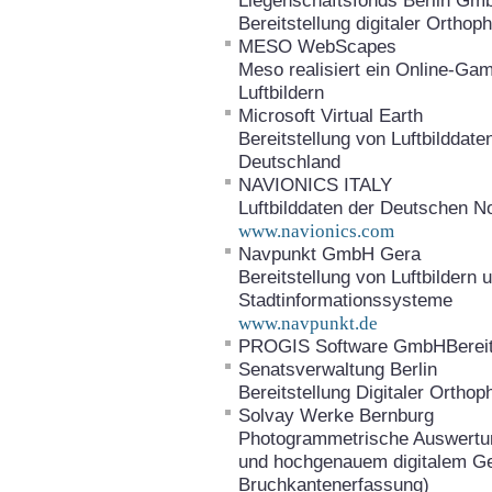
Liegenschaftsfonds Berlin G
Bereitstellung digitaler Ortho
MESO WebScapes
Meso realisiert ein Online-G
Luftbildern
Microsoft Virtual Earth
Bereitstellung von Luftbilddat
Deutschland
NAVIONICS ITALY
Luftbilddaten der Deutschen N
www.navionics.com
Navpunkt GmbH Gera
Bereitstellung von Luftbildern
Stadtinformationssysteme
www.navpunkt.de
PROGIS Software GmbHBereits
Senatsverwaltung Berlin
Bereitstellung Digitaler Orth
Solvay Werke Bernburg
Photogrammetrische Auswertung
und hochgenauem digitalem Ge
Bruchkantenerfassung)