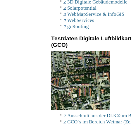
3D Digitale Gebäudemodelle
Solarpotential
WebMapService & InfoGIS
WebServices
gcRouting
Testdaten Digitale Luftbildk
(GCO)
Ausschnitt aus der DLK® im
GCO´s im Bereich Weimar (Ze