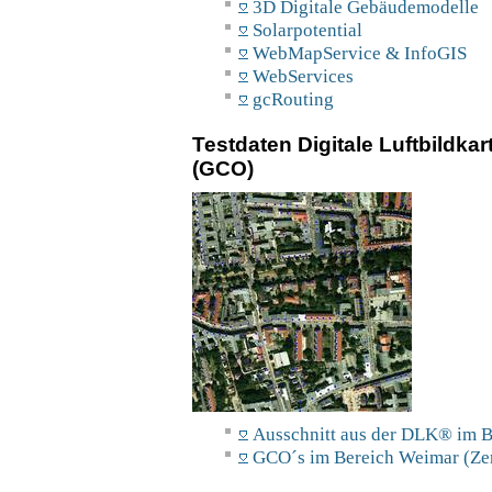
3D Digitale Gebäudemodelle
Solarpotential
WebMapService & InfoGIS
WebServices
gcRouting
Testdaten Digitale Luftbildk
(GCO)
Ausschnitt aus der DLK® im
GCO´s im Bereich Weimar (Ze