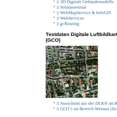
3D Digitale Gebäudemodelle
Solarpotential
WebMapService & InfoGIS
WebServices
gcRouting
Testdaten Digitale Luftbildk
(GCO)
Ausschnitt aus der DLK® im
GCO´s im Bereich Weimar (Ze