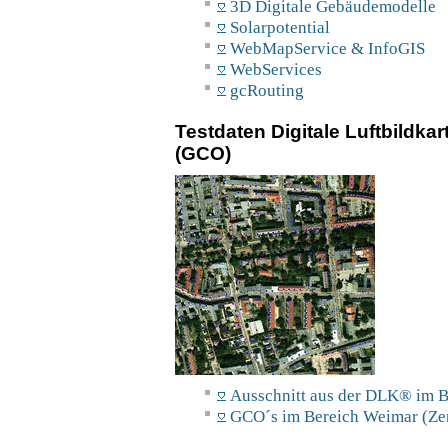
3D Digitale Gebäudemodelle
Solarpotential
WebMapService & InfoGIS
WebServices
gcRouting
Testdaten Digitale Luftbildk
(GCO)
Ausschnitt aus der DLK® im
GCO´s im Bereich Weimar (Ze