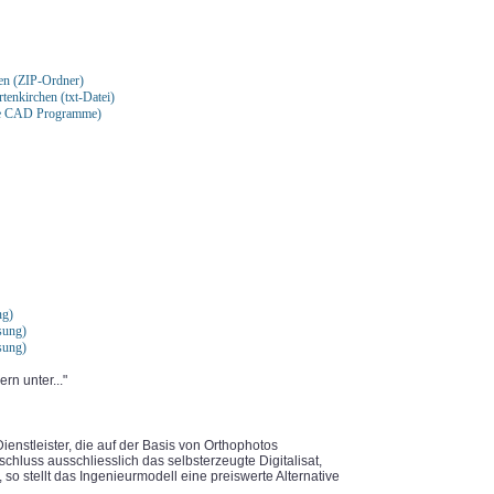
en (ZIP-Ordner)
enkirchen (txt-Datei)
le CAD Programme)
ng)
sung)
sung)
rn unter..."
ienstleister, die auf der Basis von Orthophotos
chluss ausschliesslich das selbsterzeugte Digitalisat,
so stellt das Ingenieurmodell eine preiswerte Alternative