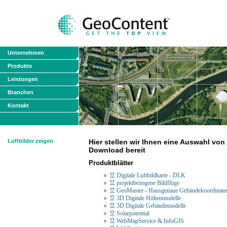
Unternehmen
Produkte
Leistungen
Branchen
Kontakt
Luftbilder zeigen
Hier stellen wir Ihnen eine Auswahl vo
Download bereit
Produktblätter
Digitale Luftbildkarte - DLK
projektbezogene Bildflüge
GeoMaster - Hausgenaue Gebäudekoordinate
3D Digitale Höhenmodelle
3D Digitale Gebäudemodelle
Solarpotential
WebMapService & InfoGIS