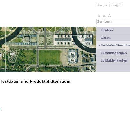
Deutsch
|
English
Lexikon
Galerie
>
Testdaten/Downlo
Luftbilder zeigen
Luftbilder kaufen
n Testdaten und Produktblättern zum
n