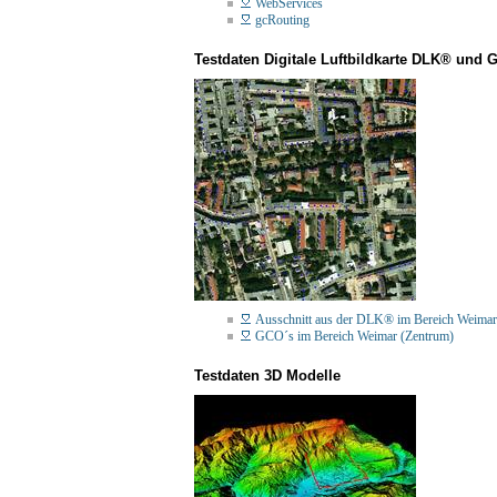
WebServices
gcRouting
Testdaten Digitale Luftbildkarte DLK® und 
Ausschnitt aus der DLK® im Bereich Weim
GCO´s im Bereich Weimar (Zentrum)
Testdaten 3D Modelle