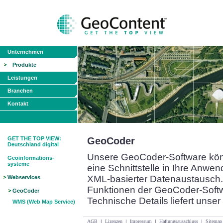
Unternehmen
Produkte
Leistungen
Branchen
Kontakt
GET THE TOP VIEW:
GeoCoder
Deutschland digital
Unsere GeoCoder-Software kön
Geoinformations-
systeme
eine Schnittstelle in Ihre Anwen
XML-basierter Datenaustausch.
Webservices
Funktionen der GeoCoder-Softw
GeoCoder
Technische Details liefert unser
WMS (Web Map Service)
AGB
|
Lizenzen
|
Impressum
|
Haftungsausschluss
|
Sitemap