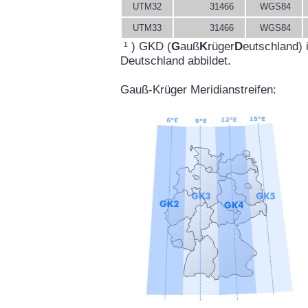
UTM32
31466
WGS84
UTM33
31466
WGS84
¹ ) GKD (
G
auß
K
rüger
D
eutschland) 
Deutschland abbildet.
Gauß-Krüger Meridianstreifen: