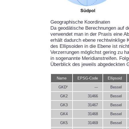
Geographische Koordinaten
Da geodätische Berechnungen auf d
verwendet man in der Praxis eine Ab
erhält dadurch ebene rechtwinklige 
des Ellipsoiden in die Ebene ist ni
Verzerrungen möglichst gering zu hal
in sogenannte Meridianstreifen. Fol
Überblick des jeweils abgedeckten 
Name
EPSG-Code
Ellipsoid
GKD¹
---
Bessel
GK2
31466
Bessel
GK3
31467
Bessel
GK4
31468
Bessel
GK5
31469
Bessel