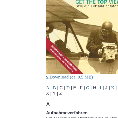
Download (ca. 0,5 MB)
A
|
B
| C |
D
| E | F |
G
| H |
I
| J |
K
| 
X | Y | Z
A
Aufnahmeverfahren