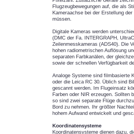
Pixelzahl. Zusätzliche Geräte zeichn
Flugzeugbewegungen auf, die als Stö
Kameraachse bei der Erstellung der
müssen.
Digitale Kameras werden unterschie
(DMC der Fa. INTERGRAPH, UltraC
Zeilenmesskameras (ADS40). Die Vort
hohen radiometrischen Auflösung un
separaten Farbkanälen, der gleichz
sowie der schnellen Verfügbarkeit de
Analoge Systeme sind filmbasierte
oder die Leica RC 30. Üblich sind Bi
gescannt werden. Im Flugeinsatz k
Farben oder NIR erzeugen. Sollten be
so sind zwei separate Flüge durch
Bord zu nehmen. Ihr größter Nachteil
hohem Aufwand entwickelt und ges
Koordinatensysteme
Koordinatensysteme dienen dazu, di