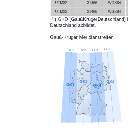
UTM32
31466
WGS84
UTM33
31466
WGS84
¹ ) GKD (
G
auß
K
rüger
D
eutschland) 
Deutschland abbildet.
Gauß-Krüger Meridianstreifen: