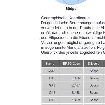
Geographische Koordinaten
Da geodätische Berechnungen auf d
verwendet man in der Praxis eine Ab
erhält dadurch ebene rechtwinklige 
des Ellipsoiden in die Ebene ist ni
Verzerrungen möglichst gering zu hal
in sogenannte Meridianstreifen. Fol
Überblick des jeweils abgedeckten 
Name
EPSG-Code
Ellipsoid
GKD¹
---
Bessel
GK2
31466
Bessel
GK3
31467
Bessel
GK4
31468
Bessel
GK5
31469
Bessel