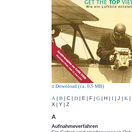
Download (ca. 0,5 MB)
A
|
B
| C |
D
| E | F |
G
| H |
I
| J |
K
| 
X | Y | Z
A
Aufnahmeverfahren