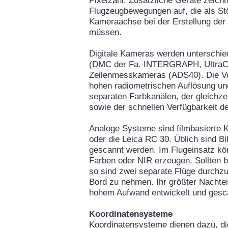
Pixelzahl. Zusätzliche Geräte zeichn
Flugzeugbewegungen auf, die als Stö
Kameraachse bei der Erstellung der
müssen.
Digitale Kameras werden unterschie
(DMC der Fa. INTERGRAPH, UltraC
Zeilenmesskameras (ADS40). Die Vort
hohen radiometrischen Auflösung un
separaten Farbkanälen, der gleichz
sowie der schnellen Verfügbarkeit de
Analoge Systeme sind filmbasierte
oder die Leica RC 30. Üblich sind Bi
gescannt werden. Im Flugeinsatz k
Farben oder NIR erzeugen. Sollten be
so sind zwei separate Flüge durch
Bord zu nehmen. Ihr größter Nachteil
hohem Aufwand entwickelt und ges
Koordinatensysteme
Koordinatensysteme dienen dazu, di