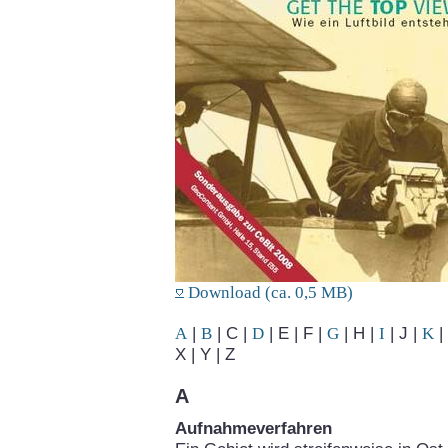
Download (ca. 0,5 MB)
A
|
B
| C |
D
| E | F |
G
| H |
I
| J |
K
| 
X | Y | Z
A
Aufnahmeverfahren