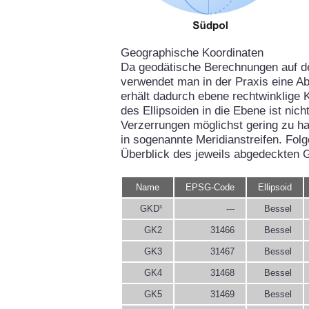
Geographische Koordinaten
Da geodätische Berechnungen auf d
verwendet man in der Praxis eine Ab
erhält dadurch ebene rechtwinklige 
des Ellipsoiden in die Ebene ist ni
Verzerrungen möglichst gering zu hal
in sogenannte Meridianstreifen. Fol
Überblick des jeweils abgedeckten 
Name
EPSG-Code
Ellipsoid
GKD¹
---
Bessel
GK2
31466
Bessel
GK3
31467
Bessel
GK4
31468
Bessel
GK5
31469
Bessel