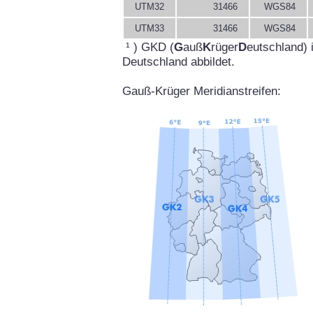
UTM32
31466
WGS84
UTM33
31466
WGS84
¹ ) GKD (
G
auß
K
rüger
D
eutschland) 
Deutschland abbildet.
Gauß-Krüger Meridianstreifen: