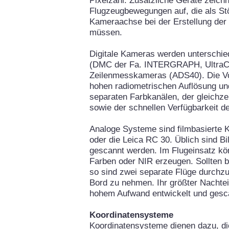
Pixelzahl. Zusätzliche Geräte zeichn
Flugzeugbewegungen auf, die als Stö
Kameraachse bei der Erstellung der
müssen.
Digitale Kameras werden unterschie
(DMC der Fa. INTERGRAPH, UltraC
Zeilenmesskameras (ADS40). Die Vort
hohen radiometrischen Auflösung un
separaten Farbkanälen, der gleichz
sowie der schnellen Verfügbarkeit de
Analoge Systeme sind filmbasierte
oder die Leica RC 30. Üblich sind Bi
gescannt werden. Im Flugeinsatz k
Farben oder NIR erzeugen. Sollten be
so sind zwei separate Flüge durch
Bord zu nehmen. Ihr größter Nachteil
hohem Aufwand entwickelt und ges
Koordinatensysteme
Koordinatensysteme dienen dazu, di