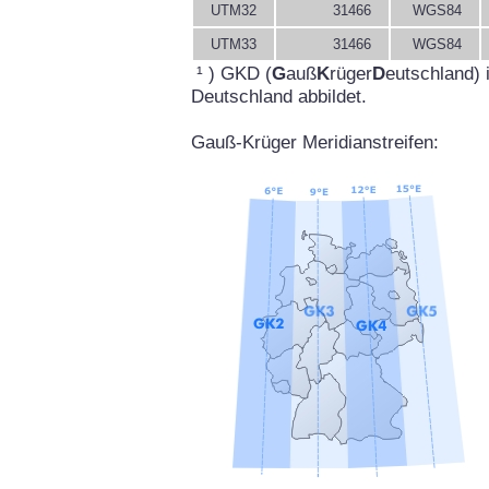
UTM32
31466
WGS84
UTM33
31466
WGS84
¹ ) GKD (
G
auß
K
rüger
D
eutschland) 
Deutschland abbildet.
Gauß-Krüger Meridianstreifen: