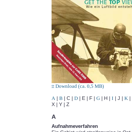
Download (ca. 0,5 MB)
A
|
B
| C |
D
| E | F |
G
| H |
I
| J |
K
| 
X | Y | Z
A
Aufnahmeverfahren