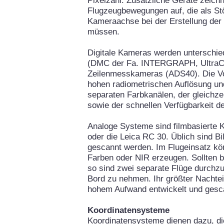
Pixelzahl. Zusätzliche Geräte zeichn
Flugzeugbewegungen auf, die als Stö
Kameraachse bei der Erstellung der
müssen.
Digitale Kameras werden unterschie
(DMC der Fa. INTERGRAPH, UltraC
Zeilenmesskameras (ADS40). Die Vort
hohen radiometrischen Auflösung un
separaten Farbkanälen, der gleichz
sowie der schnellen Verfügbarkeit de
Analoge Systeme sind filmbasierte
oder die Leica RC 30. Üblich sind Bi
gescannt werden. Im Flugeinsatz k
Farben oder NIR erzeugen. Sollten be
so sind zwei separate Flüge durch
Bord zu nehmen. Ihr größter Nachteil
hohem Aufwand entwickelt und ges
Koordinatensysteme
Koordinatensysteme dienen dazu, di