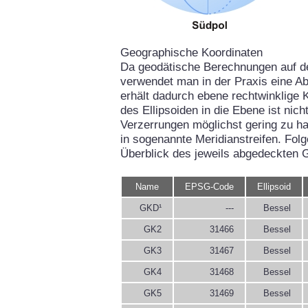
Geographische Koordinaten
Da geodätische Berechnungen auf d
verwendet man in der Praxis eine Ab
erhält dadurch ebene rechtwinklige 
des Ellipsoiden in die Ebene ist ni
Verzerrungen möglichst gering zu hal
in sogenannte Meridianstreifen. Fol
Überblick des jeweils abgedeckten 
Name
EPSG-Code
Ellipsoid
GKD¹
---
Bessel
GK2
31466
Bessel
GK3
31467
Bessel
GK4
31468
Bessel
GK5
31469
Bessel