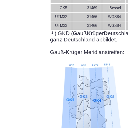
GK5
31469
Bessel
UTM32
31466
WGS84
UTM33
31466
WGS84
¹ ) GKD (
G
auß
K
rüger
D
eutschla
ganz Deutschland abbildet.
Gauß-Krüger Meridianstreifen: