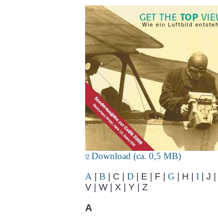
Download (ca. 0,5 MB)
A
|
B
| C |
D
| E | F |
G
| H |
I
| J 
V | W | X | Y | Z
A