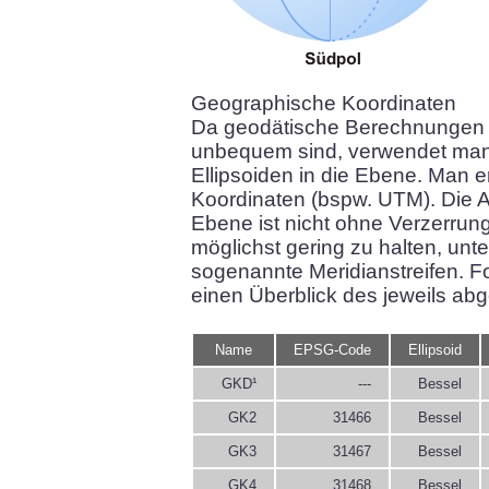
Geographische Koordinaten
Da geodätische Berechnungen a
unbequem sind, verwendet man 
Ellipsoiden in die Ebene. Man e
Koordinaten (bspw. UTM). Die Ab
Ebene ist nicht ohne Verzerru
möglichst gering zu halten, unte
sogenannte Meridianstreifen. 
einen Überblick des jeweils ab
Name
EPSG-Code
Ellipsoid
GKD¹
---
Bessel
GK2
31466
Bessel
GK3
31467
Bessel
GK4
31468
Bessel