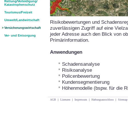
Rettung/Verteidigung/
Katastrophenschutz
Tourismus/Freizeit
Umwelt/Landwirtschaft
Risikobewertungen und Schadensregu
zuverlässigen Zugriff auf eine Vielz
Versicherungswirtschaft
jeder Adresse auch den Blick von ob
Ver- und Entsorgung
Primärinformation.
Anwendungen
Schadensanalyse
Risikoanalyse
Policenbewertung
Kundensegmentierung
Höhenmodelle (bspw. für die R
AGB
|
Lizenzen
|
Impressum
|
Haftungsausschluss
|
Sitemap