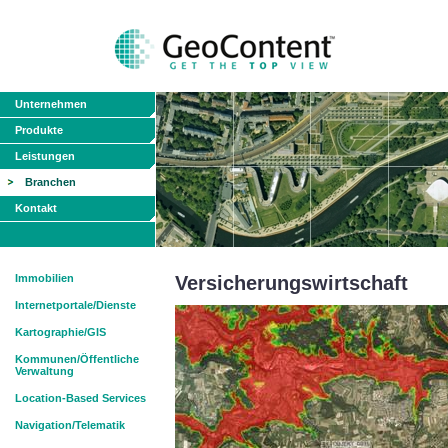
Unternehmen
Produkte
Leistungen
Branchen
Kontakt
Immobilien
Versicherungswirtschaft
Internetportale/Dienste
Kartographie/GIS
Kommunen/Öffentliche
Verwaltung
Location-Based Services
Navigation/Telematik