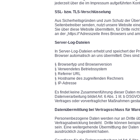
jederzeit über die im Impressum aufgeführten Ko
SSL- bzw. TLS-Verschlüsselung
Aus Sicherheitsgründen und zum Schutz der Übertra
Seitenbetreiber senden, nutzt unsere Website ein
Sie über diese Website übermitteln, für Dritte nic
an der „https://“Adresszeile Ihres Browsers und a
Server-Log-Dateien
In Server-Log-Dateien erhebt und speichert der Pr
Browser automatisch an uns übermittelt. Dies sind
§
Browsertyp und Browserversion
§
Verwendetes Betriebssystem
§
Referrer URL
§
Hostname des zugreifenden Rechners
§
IP-Adresse
Es findet keine Zusammenführung dieser Daten mi
Datenverarbeitung bildet Art. 6 Abs. 1 lit. b DSGV
Vertrages oder vorvertraglicher Maßnahmen gestat
Datenübermittlung bei Vertragsschluss für Wa
Personenbezogene Daten werden nur an Dritte übe
Vertragsabwicklung besteht.
Dritte können beispi
sein. Eine weitergehende Übermittlung der Daten fi
ausdrücklich zugestimmt haben.