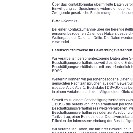
Über das Kontaktformular übermittelte Daten verbl
Einwilligung zur Speicherung widerrufen oder ke
Zwingende gesetzliche Bestimmungen - insbesonde
E-Mail-Kontakt
Bei einer Kontaktaufnahme über die bereitgestellt
personenbezogenen Daten des Nutzers gespeiche
Weitergabe der Daten an Dritte. Die Daten werden 
verwendet.
Datenschutzhinweise im Bewerbungsverfahren
Wir verarbeiten personenbezogene Daten über Sie
Beschäftigungsverhältnis, soweit dies für die En
Beschäftigungsverhältnisses mit uns erforderlich is
BDSG.
Weiterhin können wir personenbezogene Daten übe
gemachten Rechtsansprüchen aus dem Bewerbungs
ist dabei Art. 6 Abs. 1, Buchstabe f DSVGO, das ber
in einem Verfahren nach dem Allgemeinen Gleic
Soweit es zu einem Beschäftigungsverhältnis zwi
1 BDSG die bereits von Ihnen erhaltenen person
Beschäftigungsverhältnisses weiterverarbeiten, 
Beschäftigungsverhältnisses oder zur Ausübung o
Tarifvertrag, einer Betriebs- oder Dienstvereinb
Pflichten der Interessenvertretung der Beschäftigen 
Wir verarbeiten Daten, die mit Ihrer Bewerbung 