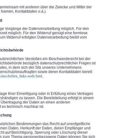
r gemeinsam mit anderen über die Zwecke und Mittel der
Namen, Kontaktdaten o.ä.).
ng
nige Vorgänge der Datenverarbeitung möglich, Für den
ederzeit möglich. Für den Widerruf genügt eine formlose
 zum Widerruf erfolgten Datenverarbeitung bleibt vom
sichtsbehörde
chutzrechtlichen Verstoßes ein Beschwerderecht bei der
ichtsbehörde bezüglich datenschutzrechtlicher Fragen ist
des, in dem sich der Sitz unseres Unternehmens
Datenschutzbeauftragten sowie deren Kontaktdaten bereit:
/anschriften_links-node.html
.
lage Ihrer Einwilligung oder in Erfüllung eines Vertrages
ushändigen zu lassen. Die Bereitstellung erfolgt in einem
e Übertragung der Daten an einen anderen
t es technisch machbar ist.
öschung
etzlichen Bestimmungen das Recht auf unentgeltliche
enen Daten, Herkunft der Daten, deren Empfänger und
cht auf Berichtigung, Sperrung oder Löschung dieser
gen zum Thema personenbezogene Daten können Sie sich