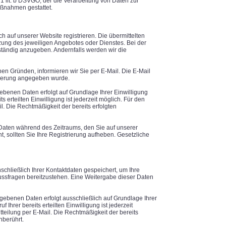
. 1 lit. b DSVGO, der die Verarbeitung von Daten zur
aßnahmen gestattet.
 auf unserer Website registrieren. Die übermittelten
ung des jeweiligen Angebotes oder Dienstes. Bei der
lständig anzugeben. Andernfalls werden wir die
en Gründen, informieren wir Sie per E-Mail. Die E-Mail
trierung angegeben wurde.
ebenen Daten erfolgt auf Grundlage Ihrer Einwilligung
its erteilten Einwilligung ist jederzeit möglich. Für den
l. Die Rechtmäßigkeit der bereits erfolgten
 Daten während des Zeitraums, den Sie auf unserer
ht, sollten Sie Ihre Registrierung aufheben. Gesetzliche
schließlich Ihrer Kontaktdaten gespeichert, um Ihre
ussfragen bereitzustehen. Eine Weitergabe dieser Daten
gebenen Daten erfolgt ausschließlich auf Grundlage Ihrer
uf Ihrer bereits erteilten Einwilligung ist jederzeit
tteilung per E-Mail. Die Rechtmäßigkeit der bereits
nberührt.