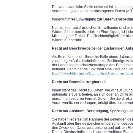
Die verantwortliche Stelle entscheidet allein ode
Verarbeitung von personenbezogenen Daten (z.B. 
Widerruf Ihrer Einwilligung zur Datenverarbeitu
Nur mit Ihrer ausdrücklichen Einwilligung sind ei
Widerruf Ihrer bereits erteilten Einwilligung ist j
Mitteilung per E-Mail. Die Rechtmäßigkeit der bis
Widerruf unberührt.
Recht auf Beschwerde bei der zuständigen Auf
Als Betroffener steht Ihnen im Falle eines datens
zuständigen Aufsichtsbehörde zu. Zuständige Aufs
der Landesdatenschutzbeauftragte des Bundeslan
befindet. Der folgende Link stellt eine Liste der 
https://www.bfdi.bund.de/DE/Infothek/Anschriften_Links
Recht auf Datenübertragbarkeit
Ihnen steht das Recht zu, Daten, die wir auf Grund
automatisiert verarbeiten, an sich oder an Dritte a
maschinenlesbaren Format. Sofern Sie die direkt
Verantwortlichen verlangen, erfolgt dies nur, sowei
Recht auf Auskunft, Berichtigung, Sperrung, L
Sie haben jederzeit im Rahmen der geltenden ges
Auskunft über Ihre gespeicherten personenbezog
den Zweck der Datenverarbeitung und ggf. ein Re
Daten. Diesbezüglich und auch zu weiteren Fra