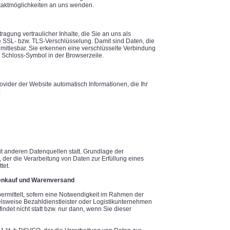
ntaktmöglichkeiten an uns wenden.
gung vertraulicher Inhalte, die Sie an uns als
e SSL- bzw. TLS-Verschlüsselung. Damit sind Daten, die
ht mitlesbar. Sie erkennen eine verschlüsselte Verbindung
m Schloss-Symbol in der Browserzeile.
ovider der Website automatisch Informationen, die Ihr
:
t anderen Datenquellen statt. Grundlage der
O, der die Verarbeitung von Daten zur Erfüllung eines
tet.
renkauf und Warenversand
rmittelt, sofern eine Notwendigkeit im Rahmen der
elsweise Bezahldienstleister oder Logistikunternehmen
ndet nicht statt bzw. nur dann, wenn Sie dieser