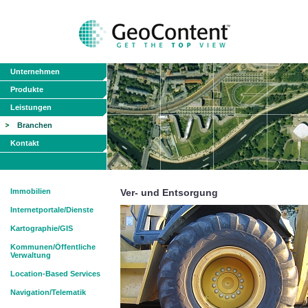
Unternehmen
Produkte
Leistungen
Branchen
Kontakt
Immobilien
Ver- und Entsorgung
Internetportale/Dienste
Kartographie/GIS
Kommunen/Öffentliche
Verwaltung
Location-Based Services
Navigation/Telematik