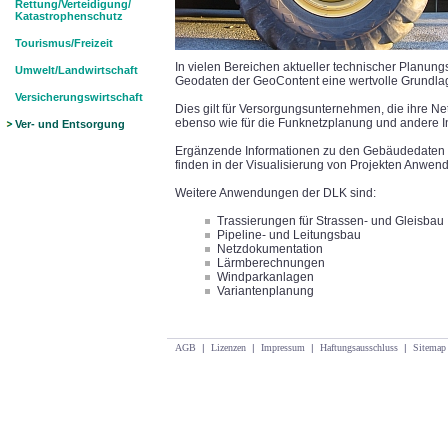
Rettung/Verteidigung/
Katastrophenschutz
Tourismus/Freizeit
In vielen Bereichen aktueller technischer Planun
Umwelt/Landwirtschaft
Geodaten der GeoContent eine wertvolle Grundla
Versicherungswirtschaft
Dies gilt für Versorgungsunternehmen, die ihre 
ebenso wie für die Funknetzplanung und andere I
Ver- und Entsorgung
Ergänzende Informationen zu den Gebäudedaten 
finden in der Visualisierung von Projekten Anwen
Weitere Anwendungen der DLK sind:
Trassierungen für Strassen- und Gleisbau
Pipeline- und Leitungsbau
Netzdokumentation
Lärmberechnungen
Windparkanlagen
Variantenplanung
AGB
|
Lizenzen
|
Impressum
|
Haftungsausschluss
|
Sitemap