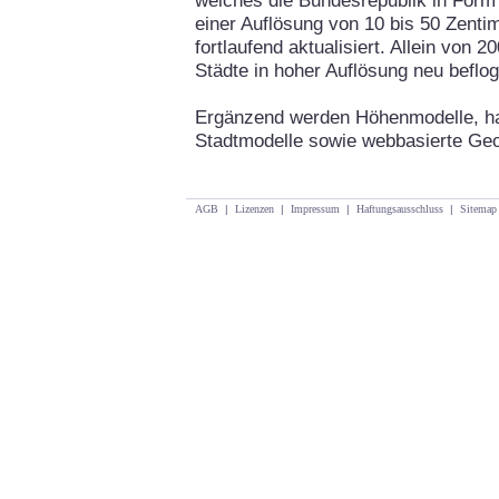
welches die Bundesrepublik in Form
einer Auflösung von 10 bis 50 Zentim
fortlaufend aktualisiert. Allein von
Städte in hoher Auflösung neu beflo
Ergänzend werden Höhenmodelle, h
Stadtmodelle sowie webbasierte Ge
AGB
|
Lizenzen
|
Impressum
|
Haftungsausschluss
|
Sitemap