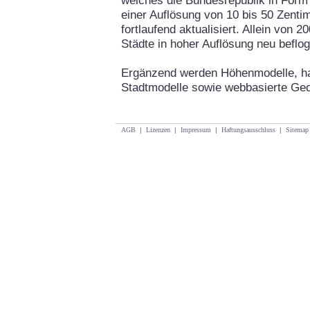
welches die Bundesrepublik in Form
einer Auflösung von 10 bis 50 Zentim
fortlaufend aktualisiert. Allein von
Städte in hoher Auflösung neu beflo
Ergänzend werden Höhenmodelle, h
Stadtmodelle sowie webbasierte Ge
AGB
|
Lizenzen
|
Impressum
|
Haftungsausschluss
|
Sitemap