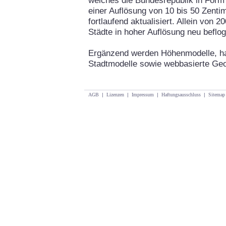
welches die Bundesrepublik in Form
einer Auflösung von 10 bis 50 Zentim
fortlaufend aktualisiert. Allein von
Städte in hoher Auflösung neu beflo
Ergänzend werden Höhenmodelle, h
Stadtmodelle sowie webbasierte Ge
AGB
|
Lizenzen
|
Impressum
|
Haftungsausschluss
|
Sitemap