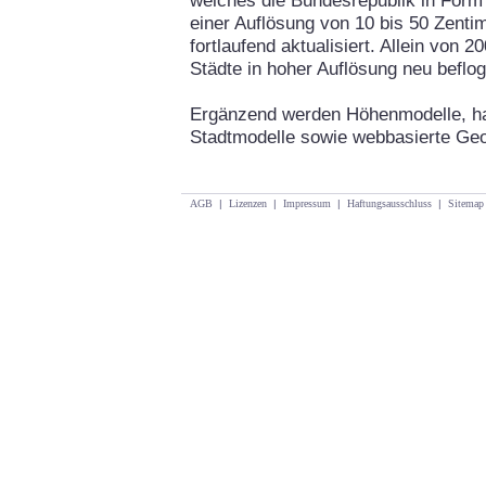
welches die Bundesrepublik in Form
einer Auflösung von 10 bis 50 Zentim
fortlaufend aktualisiert. Allein von
Städte in hoher Auflösung neu beflo
Ergänzend werden Höhenmodelle, h
Stadtmodelle sowie webbasierte Ge
AGB
|
Lizenzen
|
Impressum
|
Haftungsausschluss
|
Sitemap