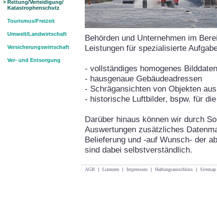
Rettung/Verteidigung/
Katastrophenschutz
Tourismus/Freizeit
Umwelt/Landwirtschaft
Behörden und Unternehmen im Bereic
Leistungen für spezialisierte Aufgab
Versicherungswirtschaft
Ver- und Entsorgung
- vollständiges homogenes Bilddate
- hausgenaue Gebäudeadressen
- Schrägansichten von Objekten aus
- historische Luftbilder, bspw. für d
Darüber hinaus können wir durch Son
Auswertungen zusätzliches Datenmate
Belieferung und -auf Wunsch- der ab
sind dabei selbstverständlich.
AGB
|
Lizenzen
|
Impressum
|
Haftungsausschluss
|
Sitemap