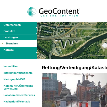
Unternehmen
Produkte
Leistungen
Branchen
Kontakt
Immobilien
Rettung/Verteidigung/Katas
Internetportale/Dienste
Kartographie/GIS
Kommunen/Öffentliche
Verwaltung
Location-Based Services
Navigation/Telematik