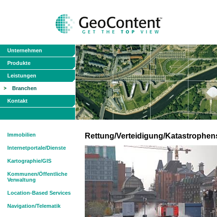
Unternehmen
Produkte
Leistungen
Branchen
Kontakt
Immobilien
Rettung/Verteidigung/Katastrophen
Internetportale/Dienste
Kartographie/GIS
Kommunen/Öffentliche
Verwaltung
Location-Based Services
Navigation/Telematik