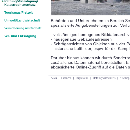
Rettung/Verteidigung/
Katastrophenschutz
Tourismus/Freizeit
Behörden und Unternehmen im Bereich Secur
Umwelt/Landwirtschaft
spezialisierte Aufgabenstellungen zur Verf
Versicherungswirtschaft
- vollständiges homogenes Bilddatenarchi
Ver- und Entsorgung
- hausgenaue Gebäudeadressen
- Schrägansichten von Objekten aus vier P
- historische Luftbilder, bspw. für die Kamp
Darüber hinaus können wir durch Sonderbe
zusätzliches Datenmaterial bereitstellen. 
abgesicherte Online-Zugriff auf die Daten s
AGB
|
Lizenzen
|
Impressum
|
Haftungsausschluss
|
Sitemap