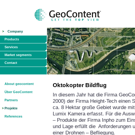
Company
Products
Services
Market segments
Contact
About geocontent
Oktokopter Bildflug
Über GeoContent
In diesem Jahr hat die Firma GeoCon
2000) der Firma Height-Tech einen 
Partners
ca. 8 Hektar große Gebiet wurde mit
Projekte
Lumix Kamera erfasst. Für die Ausw
References
– Produkte der Firma Inpho zum Ein
und Lage erfüllt die Anforderungen u
einer Drohnen – Befli
egung.