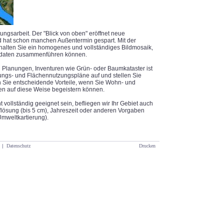
tungsarbeit. Der "Blick von oben" eröffnet neue
nd hat schon manchen Außentermin gespart. Mit der
rhalten Sie ein homogenes und vollständiges Bildmosaik,
erdaten zusammenführen können.
n Planungen, Inventuren wie Grün- oder Baumkataster ist
ungs- und Flächennutzungspläne auf und stellen Sie
n Sie entscheidende Vorteile, wenn Sie Wohn- und
en auf diese Weise begeistern können.
 vollständig geeignet sein, befliegen wir Ihr Gebiet auch
lösung (bis 5 cm), Jahreszeit oder anderen Vorgaben
 Umweltkartierung).
|
Datenschutz
Drucken