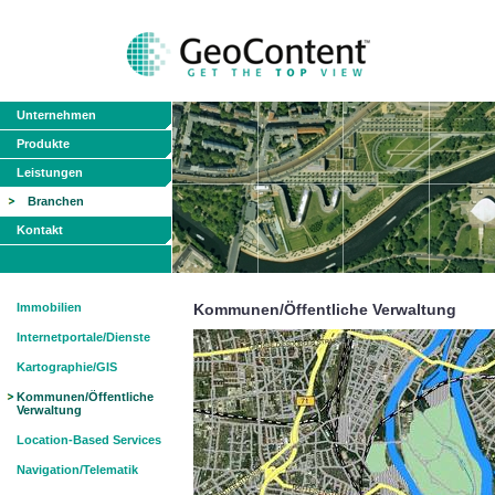
Unternehmen
Produkte
Leistungen
Branchen
Kontakt
Immobilien
Kommunen/Öffentliche Verwaltung
Internetportale/Dienste
Kartographie/GIS
Kommunen/Öffentliche
Verwaltung
Location-Based Services
Navigation/Telematik