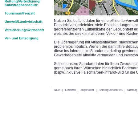
Rettung/Verteidigung/
Katastrophenschutz
Tourismus/Freizeit
Nutzen Sie Luftbilddaten für eine effiziente Verwal
Umwelt/Landwirtschaft
Perspektiven, erleichtert viele Entscheidungen u
georeferenzierten Luftbildkarte der GeoContent e
Versicherungswirtschaft
welches Sie direkt mit anderen Vektor- und Rast
Ver- und Entsorgung
Die Überlagerung mit Altlastenflächen, städtische
problemlos möglich. Werten Sie damit Ihre Bebau
diese ins Internet. Im Standortmarketing gewinne
Gewerbegebiete attraktiv vermarkten und Investor
Sollten unsere Standarddaten für Ihren Zweck nicht
gerne nach Ihren Wünschen hinsichtlich Bodenauf
(bspw. inklusive Falschfarben-Infrarot-Bild für die
AGB
|
Lizenzen
|
Impressum
|
Haftungsausschluss
|
Sitemap