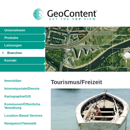
Unternehmen
Produkte
Leistungen
Branchen
Kontakt
Immobilien
Tourismus/Freizeit
Internetportale/Dienste
Kartographie/GIS
Kommunen/Öffentliche
Verwaltung
Location-Based Services
Navigation/Telematik