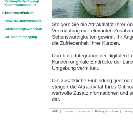
Rettung/Verteidigung/
Katastrophenschutz
Tourismus/Freizeit
Umwelt/Landwirtschaft
Steigern Sie die Attraktivität Ihrer A
Versicherungswirtschaft
Verknüpfung mit relevanten Zusatz
Sehenswürdigkeiten gewinnt Ihr Ang
Ver- und Entsorgung
die Zufriedenheit Ihrer Kunden.
Durch die Integration der digitalen L
Kunden originale Eindrücke der Land
Umgebung vermittelt.
Die zusätzliche Einbindung geocodi
steigert die Attraktivität Ihres Onlin
wertvolle Zusatzinformationen und s
dar.
AGB
|
Lizenzen
|
Impressum
|
Haftungsausschluss
|
Sitemap