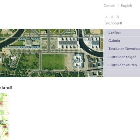
Deutsch
|
English
Lexikon
Galerie
Testdaten/Downlo
Luftbilder zeigen
Luftbilder kaufen
hland!