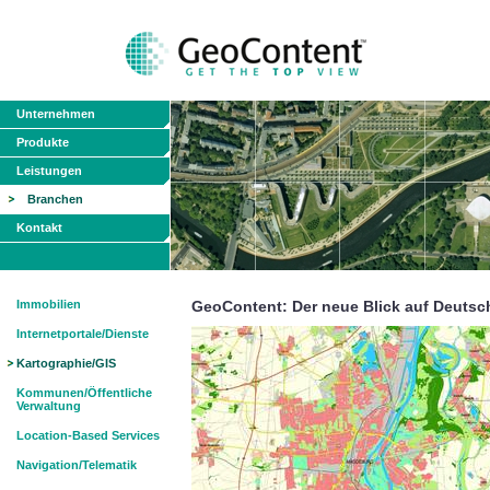
Unternehmen
Produkte
Leistungen
Branchen
Kontakt
Immobilien
GeoContent: Der neue Blick auf Deutsc
Internetportale/Dienste
Kartographie/GIS
Kommunen/Öffentliche
Verwaltung
Location-Based Services
Navigation/Telematik