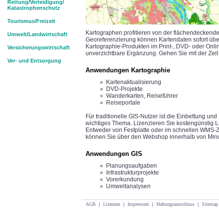
Rettung/Verteidigung/
Katastrophenschutz
Tourismus/Freizeit
Kartographen profitieren von der flächendeckende
Umwelt/Landwirtschaft
Georeferenzierung können Kartendaten sofort überp
Kartographie-Produkten im Print-, DVD- oder Onlin
Versicherungswirtschaft
unverzichtbare Ergänzung. Gehen Sie mit der Zeit 
Ver- und Entsorgung
Anwendungen Kartographie
Kartenaktualisierung
DVD-Projekte
Wanderkarten, Reiseführer
Reiseportale
Für traditionelle GIS-Nutzer ist die Einbettung un
wichtiges Thema. Lizenzieren Sie kostengünstig Lu
Entweder von Festplatte oder im schnellen WMS-Z
können Sie über den Webshop innerhalb von Min
Anwendungen GIS
Planungsaufgaben
Infrastrukturprojekte
Vorerkundung
Umweltanalysen
AGB
|
Lizenzen
|
Impressum
|
Haftungsausschluss
|
Sitemap