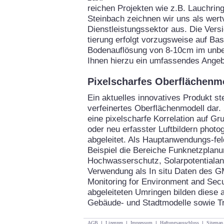
reichen Projekten wie z.B. Lauchrin
Steinbach zeichnen wir uns als wertv
Dienstleistungssektor aus. Die Vers
tierung erfolgt vorzugsweise auf Bas
Bodenauflösung von 8-10cm im unbel
Ihnen hierzu ein umfassendes Angeb
Pixelscharfes Oberflächenm
Ein aktuelles innovatives Produkt ste
verfeinertes Oberflächenmodell dar.
eine pixelscharfe Korrelation auf G
oder neu erfasster Luftbildern phot
abgeleitet. Als Hauptanwendungs-f
Beispiel die Bereiche Funknetzplan
Hochwasserschutz, Solarpotentialan
Verwendung als In situ Daten des 
Monitoring for Environment and Secur
abgeleiteten Umringen bilden diese a
Gebäude- und Stadtmodelle sowie T
AGB
|
Lizenzen
|
Impressum
|
Haftungsausschluss
|
Sitemap