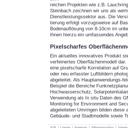
reichen Projekten wie z.B. Lauchrin
Steinbach zeichnen wir uns als wertv
Dienstleistungssektor aus. Die Vers
tierung erfolgt vorzugsweise auf Bas
Bodenauflösung von 8-10cm im unbel
Ihnen hierzu ein umfassendes Angeb
Pixelscharfes Oberflächenm
Ein aktuelles innovatives Produkt ste
verfeinertes Oberflächenmodell dar.
eine pixelscharfe Korrelation auf G
oder neu erfasster Luftbildern phot
abgeleitet. Als Hauptanwendungs-f
Beispiel die Bereiche Funknetzplan
Hochwasserschutz, Solarpotentialan
Verwendung als In situ Daten des 
Monitoring for Environment and Secur
abgeleiteten Umringen bilden diese a
Gebäude- und Stadtmodelle sowie T
AGB
|
Lizenzen
|
Impressum
|
Haftungsausschluss
|
Sitemap