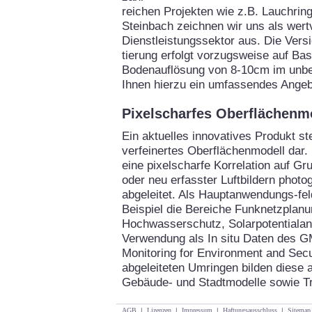
reichen Projekten wie z.B. Lauchrin
Steinbach zeichnen wir uns als wertv
Dienstleistungssektor aus. Die Vers
tierung erfolgt vorzugsweise auf Bas
Bodenauflösung von 8-10cm im unbel
Ihnen hierzu ein umfassendes Angeb
Pixelscharfes Oberflächenm
Ein aktuelles innovatives Produkt ste
verfeinertes Oberflächenmodell dar.
eine pixelscharfe Korrelation auf G
oder neu erfasster Luftbildern phot
abgeleitet. Als Hauptanwendungs-f
Beispiel die Bereiche Funknetzplan
Hochwasserschutz, Solarpotentialan
Verwendung als In situ Daten des 
Monitoring for Environment and Secur
abgeleiteten Umringen bilden diese a
Gebäude- und Stadtmodelle sowie T
AGB
|
Lizenzen
|
Impressum
|
Haftungsausschluss
|
Sitemap