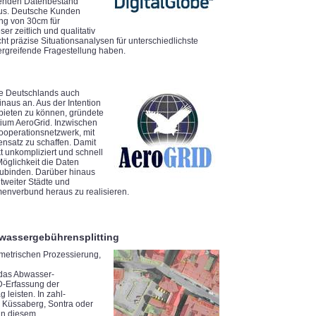
ckenden Datenbestand
aus. Deutsche Kunden
ung von 30cm für
r zeitlich und qualitativ
 präzise Situationsanalysen für unterschiedlichste
ergreifende Fragestellung haben.
rte Deutschlands auch
naus an. Aus der Intention
nbieten zu können, gründete
ium AeroGrid. Inzwischen
Kooperationsnetzwerk, mit
satz zu schaffen. Damit
 unkompliziert und schnell
Möglichkeit die Daten
zubinden. Darüber hinaus
ltweiter Städte und
menverbund heraus zu realisieren.
bwassergebührensplitting
metrischen Prozessierung,
 das Abwasser-
D-Erfassung der
leisten. In zahl-
, Küssaberg, Sontra oder
 in diesem