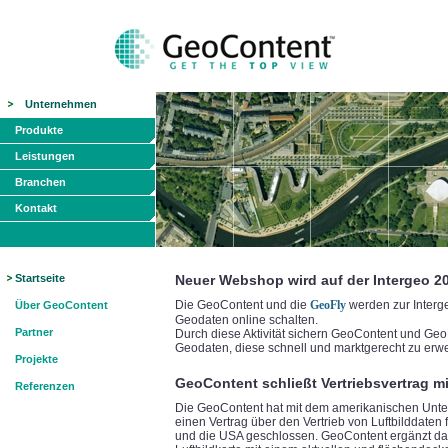
Unternehmen
Produkte
Leistungen
Branchen
Kontakt
Startseite
Neuer Webshop wird auf der Intergeo 2
Die GeoContent und die
GeoFly
werden zur Interg
Über GeoContent
Geodaten online schalten.
Partner
Durch diese Aktivität sichern GeoContent und Geo
Geodaten, diese schnell und marktgerecht zu erw
Projekte
GeoContent schließt Vertriebsvertrag mi
Referenzen
Die GeoContent hat mit dem amerikanischen Unte
einen Vertrag über den Vertrieb von Luftbilddaten
und die USA geschlossen. GeoContent ergänzt dami