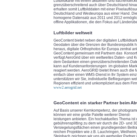
Luftbildkarte mit einem aktuellen und flächende
grenzüberschreitend auch über Deutschland hin
erhalten somit Luftbilddaten mit einer Pixelauflös
Deutschland und Westeuropa aus einer Hand. Diese
homogene Datensatz aus 2011 und 2012 ermöglicht
offline Applikationen, die den Fokus auf Länderüb
Luftbilder weltweit
GeoContent bietet neben der digitalen Luftbildka
Geodaten über die Grenzen der Bundesrepublik hi
heraus, digitale Orthophotos für Europa zentral a
GeoContent gemeinsam mit Partnern das Konsort
verfügt AeroGrid über ein weltweites Daten- und 
dem Gedanken einen grenzüberschreitenden Daten
kann auf Kundenanforderungen im globalen Markt
reagiert werden. AeroGRID bietet Ihnen auch die 
einfach über einen WMS-Dienst in Ihr System ein
unterstützen wir Sie, individuelle Befliegungen we
Regionen effizient und unkompliziert aus dem Fir
www2.aerogrid.net
GeoContent ein starker Partner beim A
Auf Basis unserer Kernkompetenz, der photogram
können wir eine große Palette weiterer Dienst-
leistungen anbieten. Ein hochaktuelles Thema ist
gebührensplitting zu dem wir durch die 2D- und 3
Versiegelungsflächen einen grundlegenden Beitrag 
reichen Projekten wie z.B. Lauchringen, Weilheim
Steinbach zeichnen wir uns als wertvoller Partner