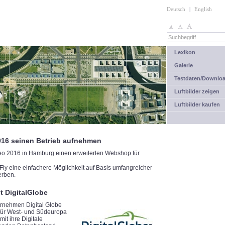
Deutsch
|
English
Lexikon
Galerie
Testdaten/Downlo
Luftbilder zeigen
Luftbilder kaufen
016 seinen Betrieb aufnehmen
eo 2016 in Hamburg einen erweiterten Webshop für
Fly eine einfachere Möglichkeit auf Basis umfangreicher
erben.
t DigitalGlobe
rnehmen Digital Globe
 für West- und Südeuropa
t ihre Digitale