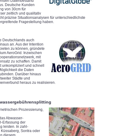
ckenden Datenbestand
aus. Deutsche Kunden
ung von 30cm für
r zeitlich und qualitativ
 präzise Situationsanalysen für unterschiedlichste
ergreifende Fragestellung haben.
rte Deutschlands auch
naus an. Aus der Intention
nbieten zu können, gründete
ium AeroGrid. Inzwischen
Kooperationsnetzwerk, mit
satz zu schaffen. Damit
 unkompliziert und schnell
Möglichkeit die Daten
zubinden. Darüber hinaus
ltweiter Städte und
menverbund heraus zu realisieren.
bwassergebührensplitting
metrischen Prozessierung,
 das Abwasser-
D-Erfassung der
leisten. In zahl-
, Küssaberg, Sontra oder
 in diesem