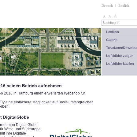
Deutsch
|
English
Lexikon
Galerie
Testdaten/Downlo
Luftbilder zeigen
Luftbilder kaufen
016 seinen Betrieb aufnehmen
eo 2016 in Hamburg einen erweiterten Webshop für
Fly eine einfachere Möglichkeit auf Basis umfangreicher
erben.
t DigitalGlobe
rnehmen Digital Globe
 für West- und Südeuropa
t ihre Digitale