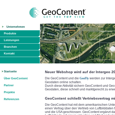
Unternehmen
Produkte
Leistungen
Branchen
Kontakt
Startseite
Neuer Webshop wird auf der Intergeo 2
Die GeoContent und die
GeoFly
werden zur Interg
Über GeoContent
Geodaten online schalten.
Partner
Durch diese Aktivität sichern GeoContent und Geo
Geodaten, diese schnell und marktgerecht zu erw
Projekte
GeoContent schließt Vertriebsvertrag mi
Referenzen
Die GeoContent hat mit dem amerikanischen Unte
einen Vertrag über den Vertrieb von Luftbilddaten
und die USA geschlossen. GeoContent ergänzt dami