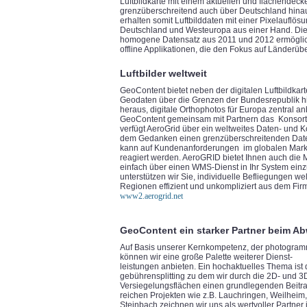
Luftbildkarte mit einem aktuellen und flächende
grenzüberschreitend auch über Deutschland hin
erhalten somit Luftbilddaten mit einer Pixelauflös
Deutschland und Westeuropa aus einer Hand. Diese
homogene Datensatz aus 2011 und 2012 ermöglicht
offline Applikationen, die den Fokus auf Länderüb
Luftbilder weltweit
GeoContent bietet neben der digitalen Luftbildka
Geodaten über die Grenzen der Bundesrepublik hi
heraus, digitale Orthophotos für Europa zentral a
GeoContent gemeinsam mit Partnern das Konsort
verfügt AeroGrid über ein weltweites Daten- und 
dem Gedanken einen grenzüberschreitenden Daten
kann auf Kundenanforderungen im globalen Markt
reagiert werden. AeroGRID bietet Ihnen auch die 
einfach über einen WMS-Dienst in Ihr System ein
unterstützen wir Sie, individuelle Befliegungen we
Regionen effizient und unkompliziert aus dem Fir
www2.aerogrid.net
GeoContent ein starker Partner beim A
Auf Basis unserer Kernkompetenz, der photogram
können wir eine große Palette weiterer Dienst-
leistungen anbieten. Ein hochaktuelles Thema ist
gebührensplitting zu dem wir durch die 2D- und 3
Versiegelungsflächen einen grundlegenden Beitrag 
reichen Projekten wie z.B. Lauchringen, Weilheim
Steinbach zeichnen wir uns als wertvoller Partner