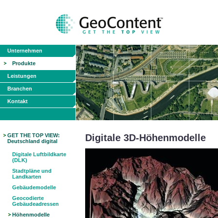
Unternehmen
Produkte
Leistungen
Branchen
Kontakt
GET THE TOP VIEW:
Digitale 3D-Höhenmodelle
Deutschland digital
Digitale Luftbildkarte
(DLK)
Stadtpläne und
Landkarten
Gebäudemodelle
Geocodierte
Gebäudeadressen
Höhenmodelle