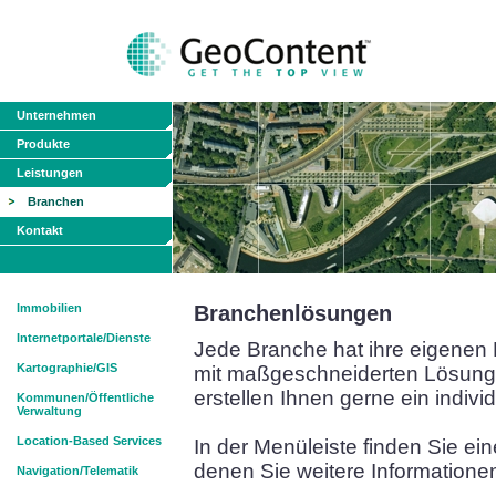
Unternehmen
Produkte
Leistungen
Branchen
Kontakt
Immobilien
Branchenlösungen
Internetportale/Dienste
Jede Branche hat ihre eigenen E
Kartographie/GIS
mit maßgeschneiderten Lösungen
erstellen Ihnen gerne ein indivi
Kommunen/Öffentliche
Verwaltung
Location-Based Services
In der Menüleiste finden Sie e
denen Sie weitere Informatione
Navigation/Telematik