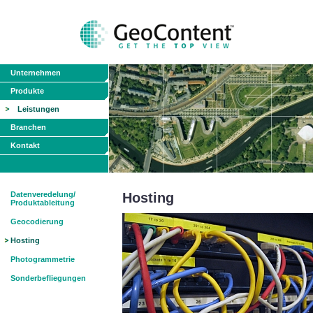
Unternehmen
Produkte
Leistungen
Branchen
Kontakt
Datenveredelung/
Hosting
Produktableitung
Geocodierung
Hosting
Photogrammetrie
Sonderbefliegungen