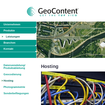
Unternehmen
Produkte
Leistungen
Branchen
Kontakt
Datenveredelung/
Hosting
Produktableitung
Geocodierung
Hosting
Photogrammetrie
Sonderbefliegungen