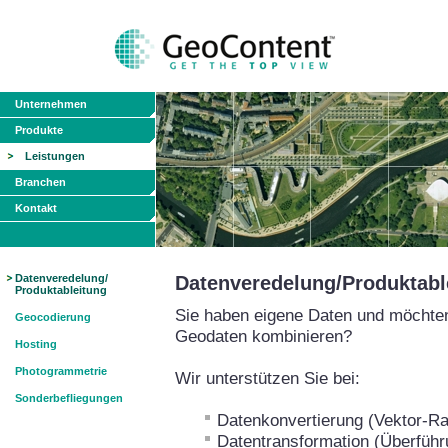
Unternehmen
Produkte
Leistungen
Branchen
Kontakt
Datenveredelung/
Datenveredelung/Produktabl
Produktableitung
Sie haben eigene Daten und möchten
Geocodierung
Geodaten kombinieren?
Hosting
Photogrammetrie
Wir unterstützen Sie bei:
Sonderbefliegungen
Datenkonvertierung (Vektor-Ra
Datentransformation (Überführ