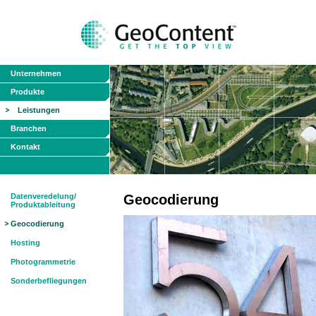
Unternehmen
Produkte
Leistungen
Branchen
Kontakt
Datenveredelung/
Geocodierung
Produktableitung
Geocodierung
Hosting
Photogrammetrie
Sonderbefliegungen