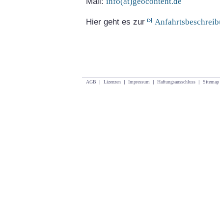
Mail:
info(at)geocontent.de
Hier geht es zur
Anfahrtsbeschrei
AGB
|
Lizenzen
|
Impressum
|
Haftungsausschluss
|
Sitemap