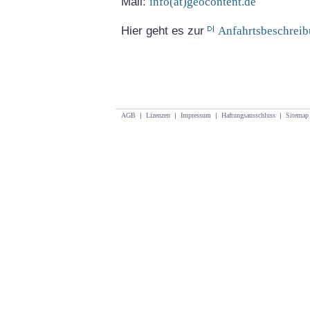
Mail:
info(at)geocontent.de
Hier geht es zur
Anfahrtsbeschrei
AGB
|
Lizenzen
|
Impressum
|
Haftungsausschluss
|
Sitemap