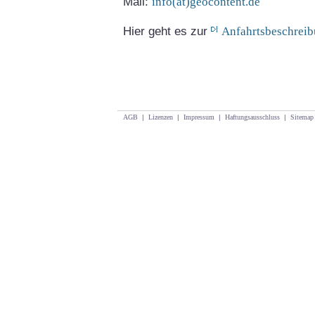
Mail:
info(at)geocontent.de
Hier geht es zur
Anfahrtsbeschrei
AGB
|
Lizenzen
|
Impressum
|
Haftungsausschluss
|
Sitemap