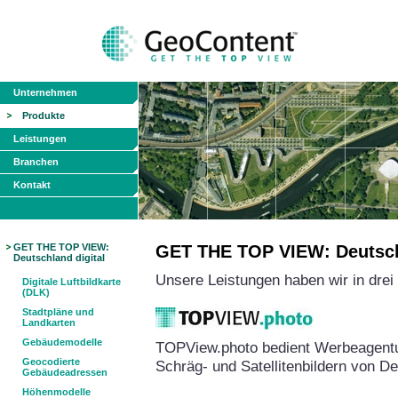
Unternehmen
Produkte
Leistungen
Branchen
Kontakt
GET THE TOP VIEW:
GET THE TOP VIEW: Deutschl
Deutschland digital
Unsere Leistungen haben wir in dre
Digitale Luftbildkarte
(DLK)
Stadtpläne und
Landkarten
Gebäudemodelle
TOPView.photo bedient Werbeagentu
Geocodierte
Schräg- und Satellitenbildern von D
Gebäudeadressen
Höhenmodelle