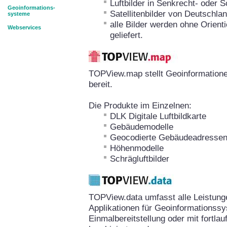
Luftbilder in Senkrecht- oder 
Geoinformations-
Satellitenbilder von Deutschla
systeme
alle Bilder werden ohne Orient
Webservices
geliefert.
TOPView.map stellt Geoinformation
bereit.
Die Produkte im Einzelnen:
DLK Digitale Luftbildkarte
Gebäudemodelle
Geocodierte Gebäudeadresse
Höhenmodelle
Schrägluftbilder
TOPView.data umfasst alle Leistun
Applikationen für Geoinformationssy
Einmalbereitstellung oder mit fortla