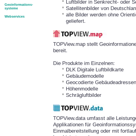
Luftbilder in Senkrecht- oder 
Geoinformations-
Satellitenbilder von Deutschla
systeme
alle Bilder werden ohne Orient
Webservices
geliefert.
TOPView.map stellt Geoinformation
bereit.
Die Produkte im Einzelnen:
DLK Digitale Luftbildkarte
Gebäudemodelle
Geocodierte Gebäudeadresse
Höhenmodelle
Schrägluftbilder
TOPView.data umfasst alle Leistun
Applikationen für Geoinformationssy
Einmalbereitstellung oder mit fortla