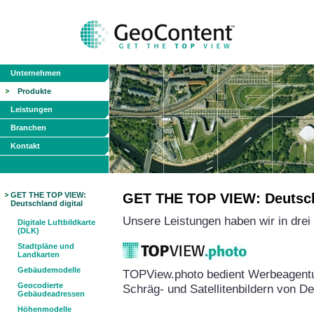
Unternehmen
Produkte
Leistungen
Branchen
Kontakt
GET THE TOP VIEW:
GET THE TOP VIEW: Deutschl
Deutschland digital
Unsere Leistungen haben wir in dre
Digitale Luftbildkarte
(DLK)
Stadtpläne und
Landkarten
Gebäudemodelle
TOPView.photo bedient Werbeagentu
Geocodierte
Schräg- und Satellitenbildern von D
Gebäudeadressen
Höhenmodelle