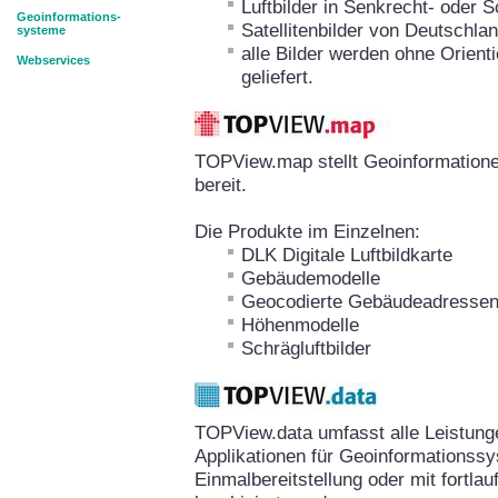
Luftbilder in Senkrecht- oder 
Geoinformations-
Satellitenbilder von Deutschla
systeme
alle Bilder werden ohne Orient
Webservices
geliefert.
TOPView.map stellt Geoinformation
bereit.
Die Produkte im Einzelnen:
DLK Digitale Luftbildkarte
Gebäudemodelle
Geocodierte Gebäudeadresse
Höhenmodelle
Schrägluftbilder
TOPView.data umfasst alle Leistun
Applikationen für Geoinformationssy
Einmalbereitstellung oder mit fortla