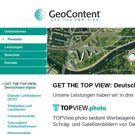
Unternehmen
Produkte
Leistungen
Branchen
Kontakt
GET THE TOP VIEW:
GET THE TOP VIEW: Deutschl
Deutschland digital
Unsere Leistungen haben wir in dre
Digitale Luftbildkarte
(DLK)
Stadtpläne und
Landkarten
Gebäudemodelle
TOPView.photo bedient Werbeagentu
Geocodierte
Schräg- und Satellitenbildern von D
Gebäudeadressen
Höhenmodelle