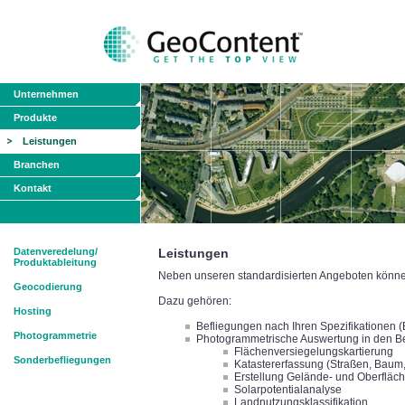
Unternehmen
Produkte
Leistungen
Branchen
Kontakt
Datenveredelung/
Leistungen
Produktableitung
Neben unseren standardisierten Angeboten können 
Geocodierung
Dazu gehören:
Hosting
Befliegungen nach Ihren Spezifikationen 
Photogrammetrie
Photogrammetrische Auswertung in den B
Flächenversiegelungskartierung
Sonderbefliegungen
Katastererfassung (Straßen, Baum, 
Erstellung Gelände- und Oberfläc
Solarpotentialanalyse
Landnutzungsklassifikation